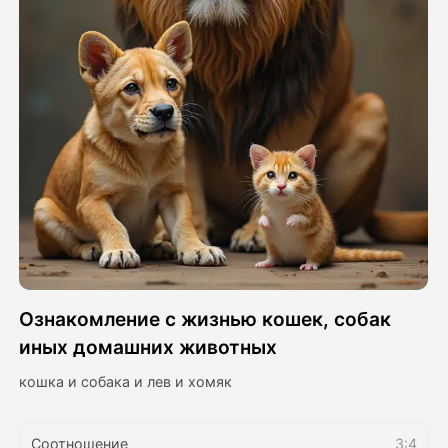
Видео Аватара
▼
Видео
▼
Фото
▼
Другие инструменты
▼
Посмотреть все шаблоны
Ознакомление с жизнью кошек, собак
Галерея
иных домашних животных
кошка и собака и лев и хомяк
Блог
Соотношение
3:4