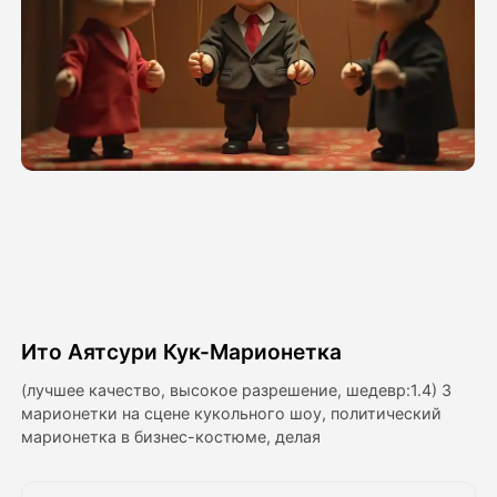
Видео Аватара
▼
Видео
▼
Фото
▼
Другие инструменты
▼
Посмотреть все шаблоны
Ито Аятсури Кук-Марионетка
Галерея
(лучшее качество, высокое разрешение, шедевр:1.4) 3
марионетки на сцене кукольного шоу, политический
марионетка в бизнес-костюме, делая
Блог