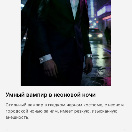
Видео Аватара
▼
Видео
▼
Фото
▼
Другие инструменты
▼
Посмотреть все шаблоны
Умный вампир в неоновой ночи
Галерея
Стильный вампир в гладком черном костюме, с неоном
городской ночью за ним, имеет резкую, изысканную
внешность.
Блог