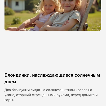
Видео Аватара
▼
Видео
▼
Фото
▼
Другие инструменты
▼
Посмотреть все шаблоны
Блондинки, наслаждающиеся солнечным
Галерея
днем
Два блондинки сидят на солнцезащитном кресле на
улице, старший скрещенными руками, перед домика и
Блог
горы.