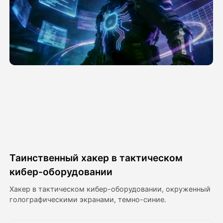
Видео Аватара
▼
Видео
▼
Фото
▼
Другие инструменты
▼
Посмотреть все шаблоны
Таинственный хакер в тактическом
Галерея
кибер-оборудовании
Хакер в тактическом кибер-оборудовании, окруженный
голографическими экранами, темно-синие.
Блог