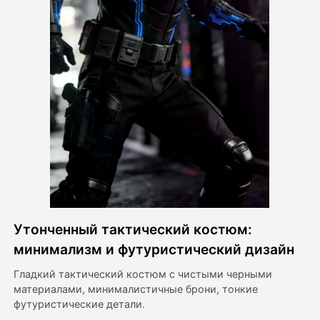
Видео Аватара
▼
Видео
▼
Фото
▼
Другие инструменты
▼
Посмотреть все шаблоны
Утонченный тактический костюм:
Галерея
минимализм и футуристический дизайн
Гладкий тактический костюм с чистыми черными
материалами, минималистичные брони, тонкие
Блог
футуристические детали.