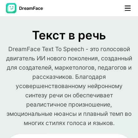
DreamFace
Инструменты ИИ
Текст в речь
Видео Аватара
▼
DreamFace Text To Speech - это голосовой
двигатель ИИ нового поколения, созданный
Видео
▼
для создателей, маркетологов, педагогов и
Фото
▼
рассказчиков. Благодаря
усовершенствованному нейронному
Другие инструменты
▼
синтезу речи он обеспечивает
реалистичное произношение,
Посмотреть все инструменты
эмоциональные нюансы и плавный темп во
многих стилях голоса и языков.
Шаблоны