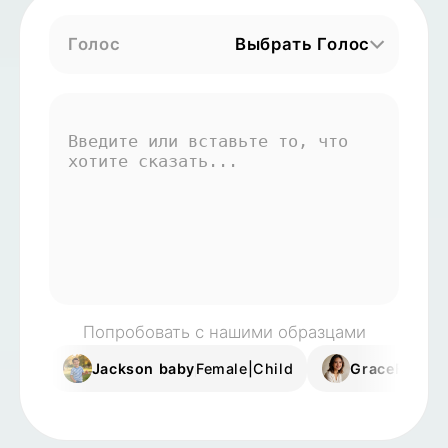
Видео Аватара
▼
Голос
Выбрать Голос
Видео
▼
Фото
▼
Другие инструменты
▼
Посмотреть все шаблоны
Попробовать с нашими образцами
Галерея
Jackson baby
Female|Child
Grace
Female
Блог