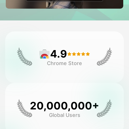
Видео Аватара
▼
Видео
▼
Фото
▼
4.9
Другие инструменты
▼
Chrome Store
Посмотреть все шаблоны
Галерея
20,000,000+
Global Users
Блог