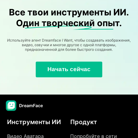
Все твои инструменты ИИ.
Один творческий опыт.
Используйте агент Dreamface I Want, чтобы создавать изображения,
видео, озвучки и многое другое с одной платформы,
предназначенной для более быстрого создания.
Начать сейчас
DreamFace
Инструменты ИИ
Продукт
Видео Аватара
Попробуйте в сети