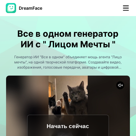
DreamFace
Инструменты ИИ
Все в одном генератор
Видео Аватара
▼
ИИ с " Лицом Мечты "
Видео
Генератор ИИ "Все в одном" объединяет мощь агента "Лицо
▼
мечты", на одной творческой платформе. Создавайте видео,
изображения, голосовые передачи, аватары и цифровой
контент, не переключаясь между различными инструментами
Фото
▼
И.
Другие инструменты
▼
Посмотреть все инструменты
Начать сейчас
Шаблоны