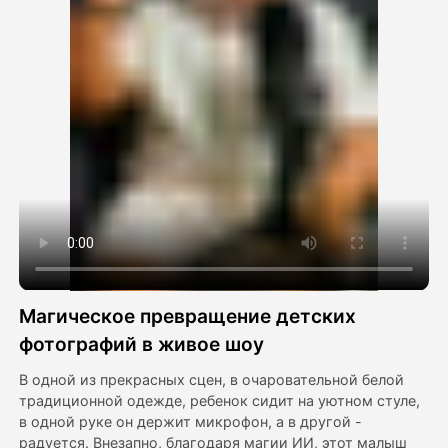
Видео Аватара
▼
Видео
▼
Фото
▼
Другие инструменты
▼
Посмотреть все шаблоны
Магическое превращение детских
Галерея
фотографий в живое шоу
В одной из прекрасных сцен, в очаровательной белой
традиционной одежде, ребенок сидит на уютном стуле,
Блог
в одной руке он держит микрофон, а в другой -
радуется. Внезапно, благодаря магии ИИ, этот малыш