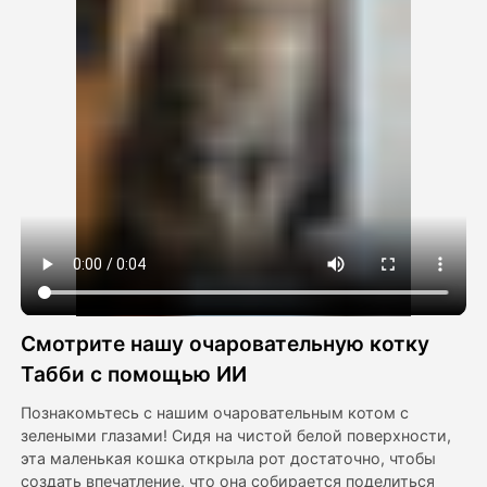
Видео Аватара
▼
Видео
▼
Фото
▼
Другие инструменты
▼
Посмотреть все шаблоны
Смотрите нашу очаровательную котку
Галерея
Табби с помощью ИИ
Познакомьтесь с нашим очаровательным котом с
зелеными глазами! Сидя на чистой белой поверхности,
Блог
эта маленькая кошка открыла рот достаточно, чтобы
создать впечатление, что она собирается поделиться