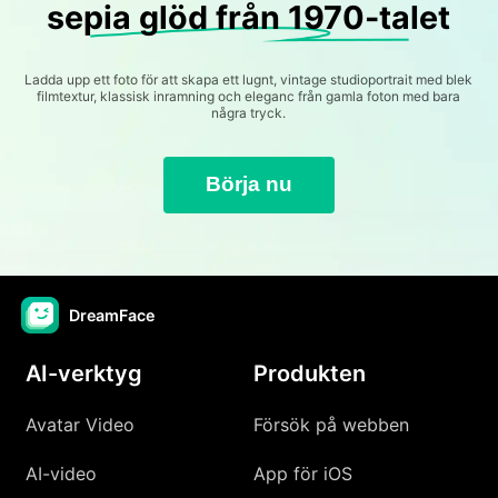
sepia glöd från 1970-talet
Ladda upp ett foto för att skapa ett lugnt, vintage studioportrait med blek
filmtextur, klassisk inramning och eleganc från gamla foton med bara
några tryck.
Börja nu
DreamFace
AI-verktyg
Produkten
Avatar Video
Försök på webben
AI-video
App för iOS