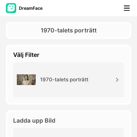
DreamFace
AI-verktyg
1970-talets porträtt
Avatar Video
▼
Välj Filter
AI-video
▼
Foto:
▼
1970-talets porträtt
Andra verktyg
▼
Visa alla verktyg
Ladda upp Bild
Mallar