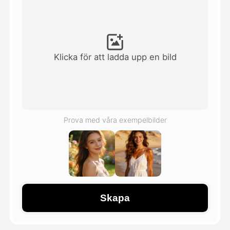
Avatar Video
▼
AI-video
▼
Klicka för att ladda upp en bild
Foto:
▼
Andra verktyg
▼
Prova med våra exempelbilder
Visa alla mallar
Galleri
Skapa
Blogg