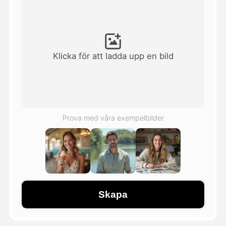
Avatar Video
▼
AI-video
▼
Klicka för att ladda upp en bild
Foto:
▼
Andra verktyg
▼
Prova med våra exempelbilder
Visa alla mallar
Galleri
Skapa
Blogg