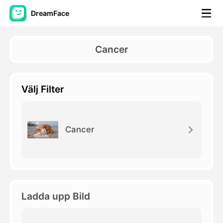
DreamFace
AI-verktyg
Cancer
Avatar Video
▼
Välj Filter
AI-video
▼
Foto:
▼
Cancer
Andra verktyg
▼
Visa alla verktyg
Ladda upp Bild
Mallar