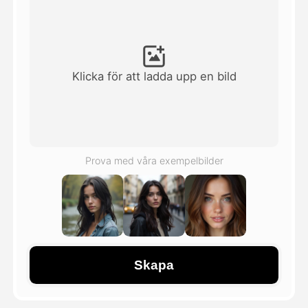
Avatar Video
▼
AI-video
▼
Klicka för att ladda upp en bild
Foto:
▼
Andra verktyg
▼
Prova med våra exempelbilder
Visa alla mallar
Galleri
Skapa
Blogg