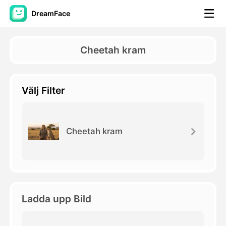
DreamFace
AI-verktyg
Cheetah kram
Avatar Video
▼
Välj Filter
AI-video
▼
Foto:
▼
Cheetah kram
Andra verktyg
▼
Visa alla verktyg
Ladda upp Bild
Mallar