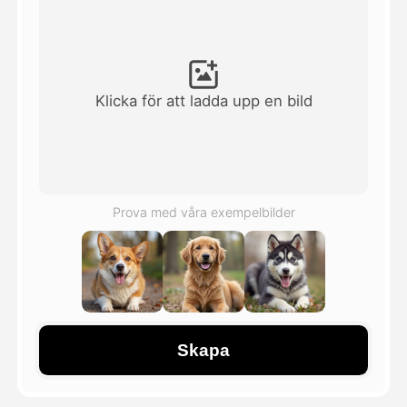
Avatar Video
▼
AI-video
▼
Klicka för att ladda upp en bild
Foto:
▼
Andra verktyg
▼
Prova med våra exempelbilder
Visa alla mallar
Galleri
Skapa
Blogg