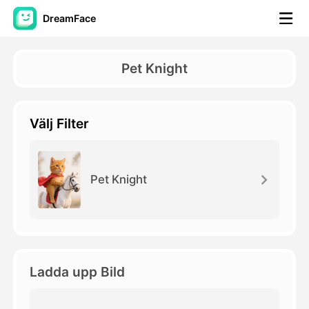
DreamFace
AI-verktyg
Pet Knight
Avatar Video
▼
Välj Filter
AI-video
▼
Foto:
▼
Pet Knight
Andra verktyg
▼
Visa alla verktyg
Ladda upp Bild
Mallar