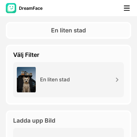
DreamFace
AI-verktyg
En liten stad
Avatar Video
▼
Välj Filter
AI-video
▼
Foto:
▼
En liten stad
Andra verktyg
▼
Visa alla verktyg
Ladda upp Bild
Mallar