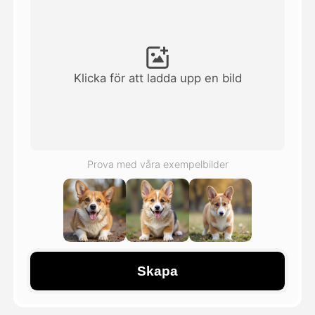
Avatar Video
▼
AI-video
▼
Klicka för att ladda upp en bild
Foto:
▼
Andra verktyg
▼
Prova med våra exempelbilder
Visa alla mallar
Galleri
Skapa
Blogg