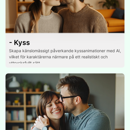
- Kyss
Skapa känslomässigt påverkande kyssanimationer med AI,
vilket för karaktärerna närmare på ett realistiskt och
uttrycksfullt sätt.