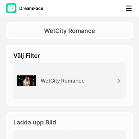
DreamFace
AI-verktyg
WetCity Romance
Avatar Video
▼
Välj Filter
AI-video
▼
Foto:
▼
WetCity Romance
Andra verktyg
▼
Visa alla verktyg
Ladda upp Bild
Mallar