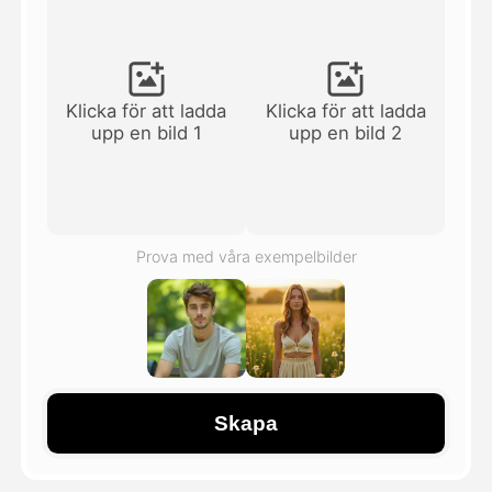
Avatar Video
▼
AI-video
▼
Klicka för att ladda
Klicka för att ladda
upp en bild 1
upp en bild 2
Foto:
▼
Andra verktyg
▼
Prova med våra exempelbilder
Visa alla mallar
Galleri
Skapa
Blogg