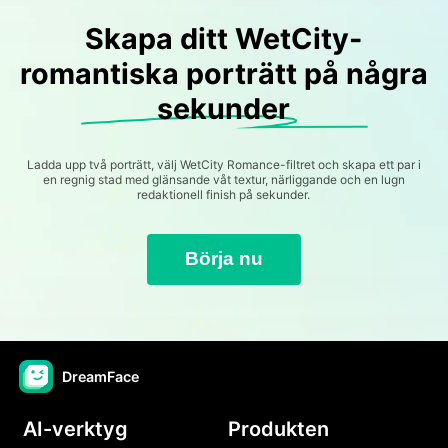
Skapa ditt WetCity-
romantiska porträtt på några
sekunder
Ladda upp två porträtt, välj WetCity Romance-filtret och skapa ett par i
en regnig stad med glänsande våt textur, närliggande och en lugn
redaktionell finish på sekunder.
Börja nu
DreamFace
AI-verktyg
Produkten