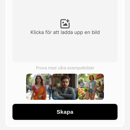
Avatar Video
▼
AI-video
▼
Klicka för att ladda upp en bild
Foto:
▼
Andra verktyg
▼
Prova med våra exempelbilder
Visa alla mallar
Galleri
Skapa
Blogg