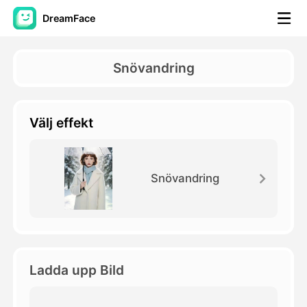
DreamFace
AI-verktyg
Snövandring
Avatar Video
▼
Välj effekt
AI-video
▼
Foto:
▼
Snövandring
Andra verktyg
▼
Visa alla verktyg
Ladda upp Bild
Mallar