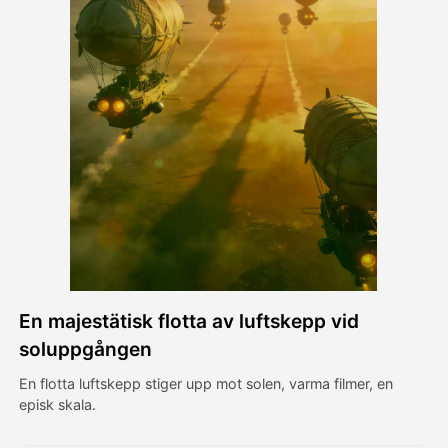
Avatar Video
▼
AI-video
▼
Foto:
▼
Andra verktyg
▼
Visa alla mallar
En majestätisk flotta av luftskepp vid
Galleri
soluppgången
En flotta luftskepp stiger upp mot solen, varma filmer, en
episk skala.
Blogg