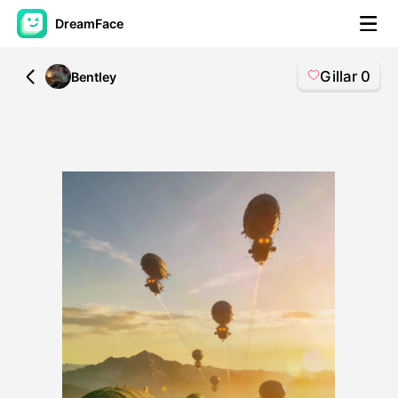
DreamFace
Gillar
0
All
Bentley
AI-verktyg
Avatar Video
▼
AI-video
▼
Foto:
▼
Andra verktyg
▼
Visa alla verktyg
Mallar