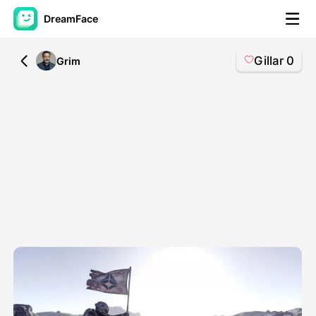
DreamFace
Gillar
0
All
Grim
AI-verktyg
Avatar Video
▼
AI-video
▼
Foto:
▼
Andra verktyg
▼
Visa alla verktyg
Mallar