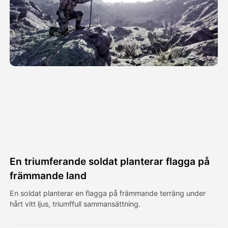
Avatar Video
▼
AI-video
▼
Foto:
▼
Andra verktyg
▼
Visa alla mallar
En triumferande soldat planterar flagga på
Galleri
främmande land
En soldat planterar en flagga på främmande terräng under
hårt vitt ljus, triumffull sammansättning.
Blogg