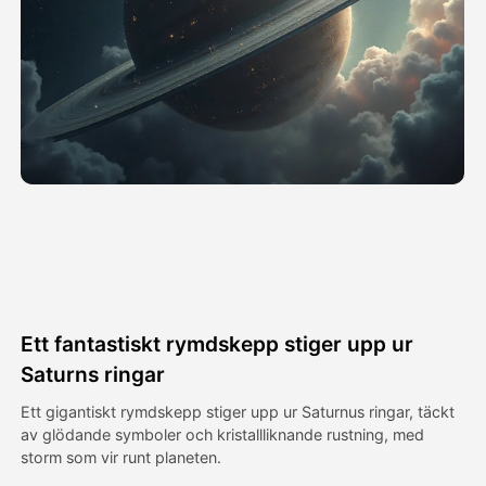
Avatar Video
▼
AI-video
▼
Foto:
▼
Andra verktyg
▼
Visa alla mallar
Ett fantastiskt rymdskepp stiger upp ur
Galleri
Saturns ringar
Ett gigantiskt rymdskepp stiger upp ur Saturnus ringar, täckt
av glödande symboler och kristallliknande rustning, med
Blogg
storm som vir runt planeten.