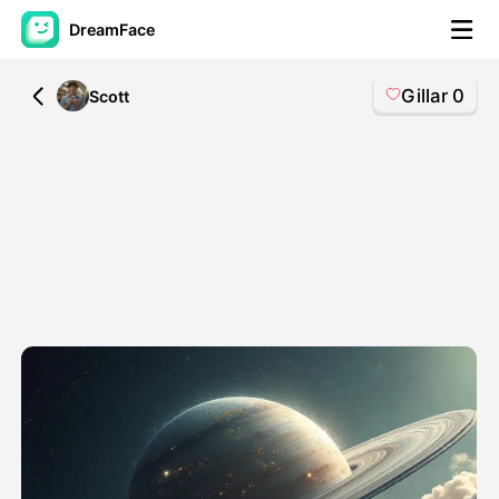
DreamFace
Gillar
0
All
Scott
AI-verktyg
Avatar Video
▼
AI-video
▼
Foto:
▼
Andra verktyg
▼
Visa alla verktyg
Mallar