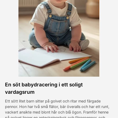
Avatar Video
▼
AI-video
▼
Foto:
▼
Andra verktyg
▼
Visa alla mallar
En söt babydracering i ett soligt
Galleri
vardagsrum
Ett sött litet barn sitter på golvet och ritar med färgade
pennor. Hon har två små flätor, bär överalls och har ett runt,
Blogg
vackert ansikte med blont hår och blå ögon. Framför henne
på golvet ligger en anteckningsbok och färgspennor, och