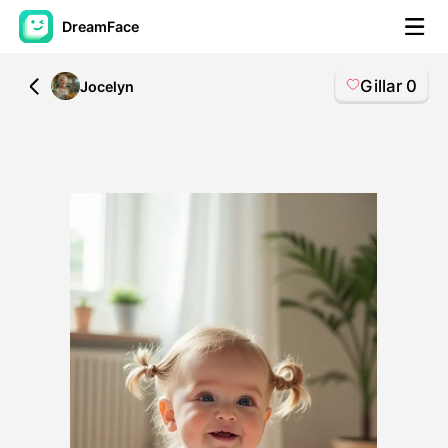
DreamFace
Gillar
0
All
Jocelyn
AI-verktyg
Avatar Video
▼
AI-video
▼
Foto:
▼
Andra verktyg
▼
Visa alla verktyg
Mallar