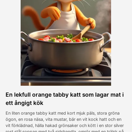
Avatar Video
▼
AI-video
▼
Foto:
▼
Andra verktyg
▼
Visa alla mallar
En lekfull orange tabby katt som lagar mat i
Galleri
ett ångigt kök
En liten orange tabby katt med kort mjuk päls, stora gröna
ögon, en rosa näsa, vita mustar, bär en vit kock hatt och en
Blogg
vit förklädnad, hälla hakad grönsaker och kött i en stor silver
rost stål soppan med två sidshandla, omrör med en trälsk på