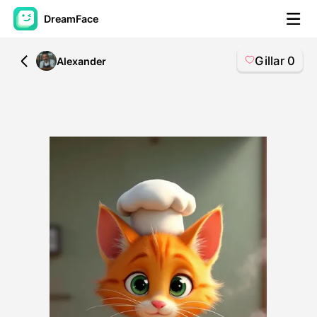
DreamFace
Gillar
0
All
Alexander
AI-verktyg
Avatar Video
▼
AI-video
▼
Foto:
▼
Andra verktyg
▼
Visa alla verktyg
Mallar