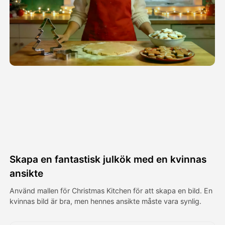
Avatar Video
▼
AI-video
▼
Foto:
▼
Andra verktyg
▼
Visa alla mallar
Skapa en fantastisk julkök med en kvinnas
Galleri
ansikte
Använd mallen för Christmas Kitchen för att skapa en bild. En
kvinnas bild är bra, men hennes ansikte måste vara synlig.
Blogg