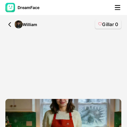
DreamFace
Gillar
0
All
William
AI-verktyg
Avatar Video
▼
AI-video
▼
Foto:
▼
Andra verktyg
▼
Visa alla verktyg
Mallar