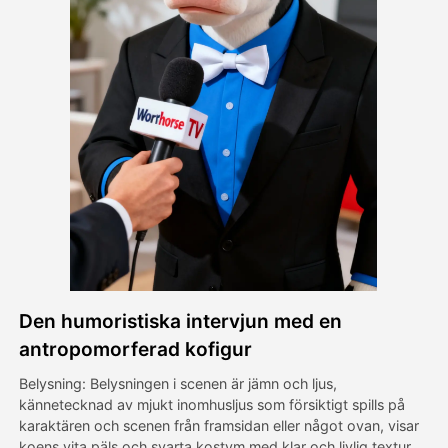
Avatar Video
▼
AI-video
▼
Foto:
▼
Andra verktyg
▼
Visa alla mallar
Den humoristiska intervjun med en
Galleri
antropomorferad kofigur
Belysning: Belysningen i scenen är jämn och ljus,
kännetecknad av mjukt inomhusljus som försiktigt spills på
Blogg
karaktären och scenen från framsidan eller något ovan, visar
koens vita päls och svarta kostym med klar och livlig textur,