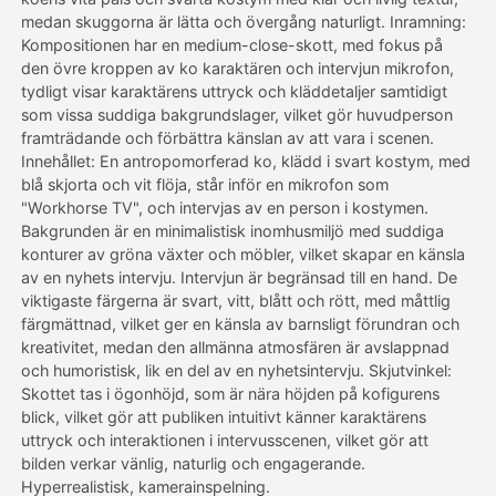
medan skuggorna är lätta och övergång naturligt. Inramning:
Kompositionen har en medium-close-skott, med fokus på
Priser
den övre kroppen av ko karaktären och intervjun mikrofon,
tydligt visar karaktärens uttryck och kläddetaljer samtidigt
som vissa suddiga bakgrundslager, vilket gör huvudperson
framträdande och förbättra känslan av att vara i scenen.
API
Innehållet: En antropomorferad ko, klädd i svart kostym, med
blå skjorta och vit flöja, står inför en mikrofon som
"Workhorse TV", och intervjas av en person i kostymen.
Bakgrunden är en minimalistisk inomhusmiljö med suddiga
konturer av gröna växter och möbler, vilket skapar en känsla
av en nyhets intervju. Intervjun är begränsad till en hand. De
viktigaste färgerna är svart, vitt, blått och rött, med måttlig
färgmättnad, vilket ger en känsla av barnsligt förundran och
kreativitet, medan den allmänna atmosfären är avslappnad
och humoristisk, lik en del av en nyhetsintervju. Skjutvinkel:
Skottet tas i ögonhöjd, som är nära höjden på kofigurens
blick, vilket gör att publiken intuitivt känner karaktärens
uttryck och interaktionen i intervusscenen, vilket gör att
bilden verkar vänlig, naturlig och engagerande.
Hyperrealistisk, kamerainspelning.