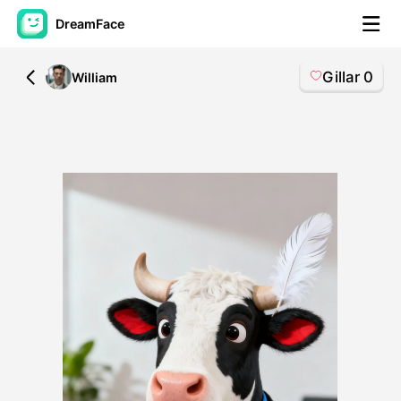
DreamFace
Gillar
0
All
William
AI-verktyg
Avatar Video
▼
AI-video
▼
Foto:
▼
Andra verktyg
▼
Visa alla verktyg
Mallar