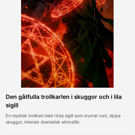
Avatar Video
▼
AI-video
▼
Foto:
▼
Andra verktyg
▼
Visa alla mallar
Den gåtfulla trollkarlen i skuggor och i lila
Galleri
sigill
En mystisk trollkarl med röda sigill som snurrar runt, djupa
skuggor, intensiv dramatisk atmosfär.
Blogg