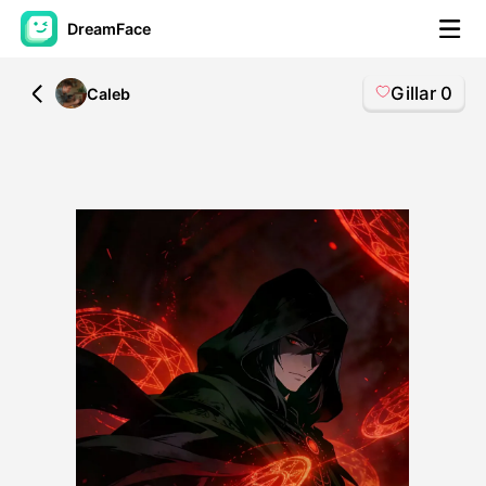
DreamFace
Gillar
0
All
Caleb
AI-verktyg
Avatar Video
▼
AI-video
▼
Foto:
▼
Andra verktyg
▼
Visa alla verktyg
Mallar