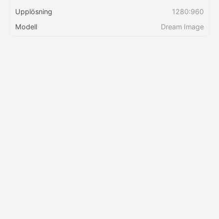
Upplösning
1280:960
Priser
Modell
Dream Image
API