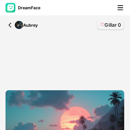
DreamFace
Gillar
0
All
Aubrey
AI-verktyg
Avatar Video
▼
AI-video
▼
Foto:
▼
Andra verktyg
▼
Visa alla verktyg
Mallar