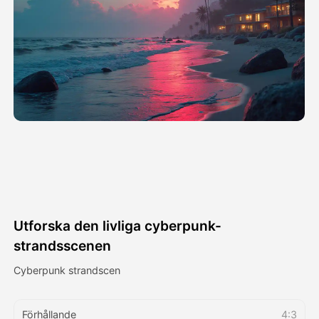
Avatar Video
▼
AI-video
▼
Foto:
▼
Andra verktyg
▼
Visa alla mallar
Utforska den livliga cyberpunk-
Galleri
strandsscenen
Cyberpunk strandscen
Blogg
Förhållande
4:3