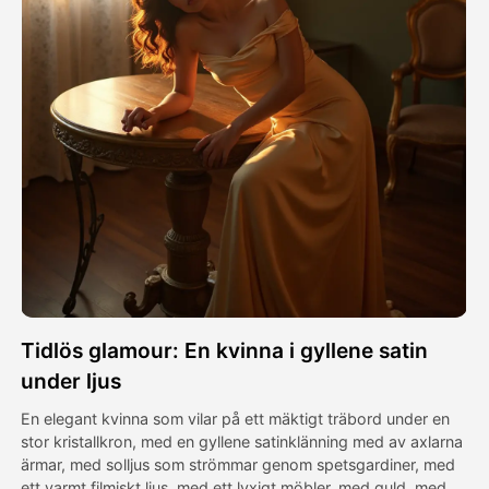
Avatar Video
▼
AI-video
▼
Foto:
▼
Andra verktyg
▼
Visa alla mallar
Tidlös glamour: En kvinna i gyllene satin
Galleri
under ljus
En elegant kvinna som vilar på ett mäktigt träbord under en
stor kristallkron, med en gyllene satinklänning med av axlarna
Blogg
ärmar, med solljus som strömmar genom spetsgardiner, med
ett varmt filmiskt ljus, med ett lyxigt möbler, med guld, med