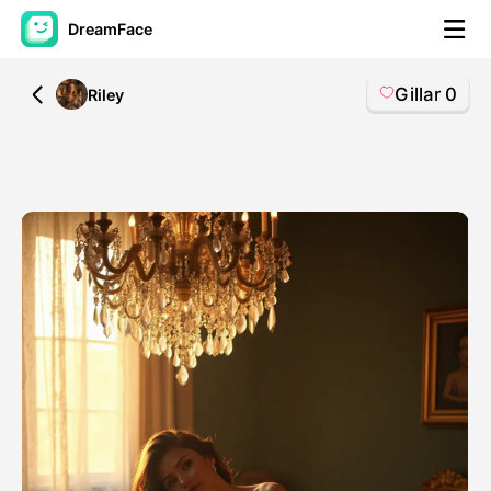
DreamFace
Gillar
0
All
Riley
AI-verktyg
Avatar Video
▼
AI-video
▼
Foto:
▼
Andra verktyg
▼
Visa alla verktyg
Mallar