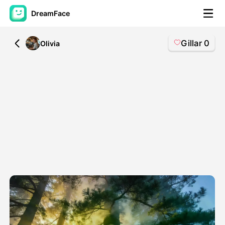
DreamFace
Gillar
0
All
Olivia
AI-verktyg
Avatar Video
▼
AI-video
▼
Foto:
▼
Andra verktyg
▼
Visa alla verktyg
Mallar