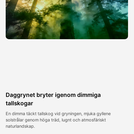
Avatar Video
▼
AI-video
▼
Foto:
▼
Andra verktyg
▼
Visa alla mallar
Daggrynet bryter igenom dimmiga
Galleri
tallskogar
En dimma täckt tallskog vid gryningen, mjuka gyllene
solstrålar genom höga träd, lugnt och atmosfäriskt
Blogg
naturlandskap.