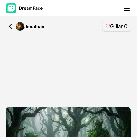
DreamFace
Gillar
0
All
Jonathan
AI-verktyg
Avatar Video
▼
AI-video
▼
Foto:
▼
Andra verktyg
▼
Visa alla verktyg
Mallar