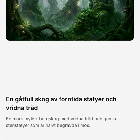
Avatar Video
▼
AI-video
▼
Foto:
▼
Andra verktyg
▼
Visa alla mallar
En gåtfull skog av forntida statyer och
Galleri
vridna träd
En mörk mytisk bergskog med vridna träd och gamla
stenstatyer som är halvt begravda i mos.
Blogg