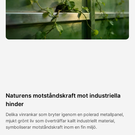
Avatar Video
▼
AI-video
▼
Foto:
▼
Andra verktyg
▼
Visa alla mallar
Naturens motståndskraft mot industriella
Galleri
hinder
Delika vinrankar som bryter igenom en polerad metallpanel,
mjukt grönt liv som överträffar kallt industriellt material,
Blogg
symboliserar motståndskraft inom en fin miljö.