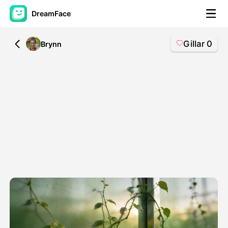
DreamFace
Gillar
0
All
Brynn
AI-verktyg
Avatar Video
▼
AI-video
▼
Foto:
▼
Andra verktyg
▼
Visa alla verktyg
Mallar