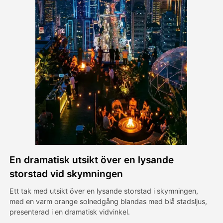
Avatar Video
▼
AI-video
▼
Foto:
▼
Andra verktyg
▼
Visa alla mallar
En dramatisk utsikt över en lysande
Galleri
storstad vid skymningen
Ett tak med utsikt över en lysande storstad i skymningen,
med en varm orange solnedgång blandas med blå stadsljus,
Blogg
presenterad i en dramatisk vidvinkel.