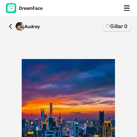
DreamFace
Gillar
0
All
Audrey
AI-verktyg
Avatar Video
▼
AI-video
▼
Foto:
▼
Andra verktyg
▼
Visa alla verktyg
Mallar