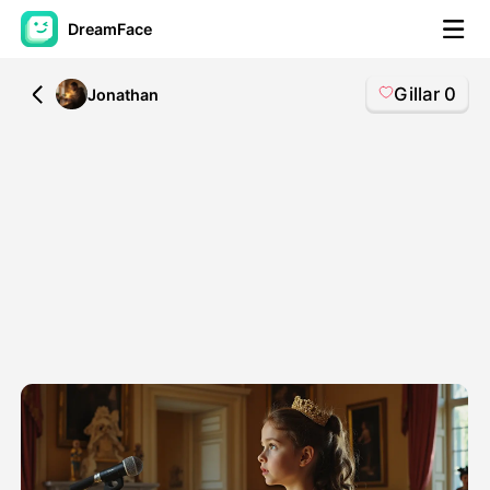
DreamFace
Gillar
0
All
Jonathan
AI-verktyg
Avatar Video
▼
AI-video
▼
Foto:
▼
Andra verktyg
▼
Visa alla verktyg
Mallar