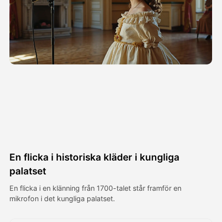
Avatar Video
▼
AI-video
▼
Foto:
▼
Andra verktyg
▼
Visa alla mallar
En flicka i historiska kläder i kungliga
Galleri
palatset
En flicka i en klänning från 1700-talet står framför en
mikrofon i det kungliga palatset.
Blogg