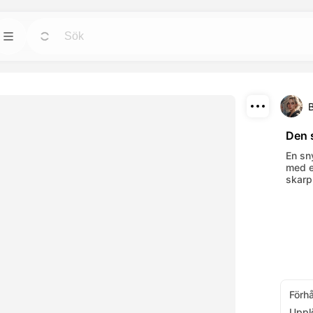
Mallar
Gå
Gå
-verktygen för
Starta projekt med färdiga design för alla
behov.
B
Ladda ner
Blogg
Gå
Gå
Den 
onerande visuella
Läs insikter, uppdateringar och tips om
Dela
En sn
AI-verktyg.
Dreamface AI kreativa teknik.
med e
skarp
API
Gå
Gå
ternativ som
Integrera våra AI-funktioner enkelt i dina
egna appar.
Förh
Uppl