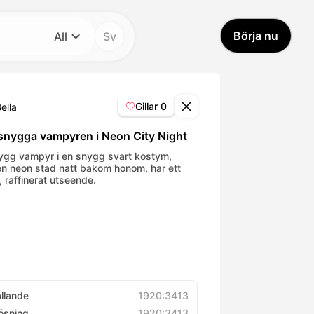
Börja nu
All
Sv
Kategori
All
Gillar
0
ella
Avatar Video
snygga vampyren i Neon City Night
ygg vampyr i en snygg svart kostym,
n neon stad natt bakom honom, har ett
Pet Video
, raffinerat utseende.
AI Video
AI Photo
Trendy Template
ållande
1920:3413
ösning
1920:3413