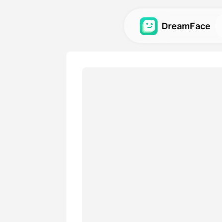
DreamFace
AI-verktyg
Utforska de kraftfullaste AI
avatarer, videor och bilder.
Galleri
Upptäck och återskapa imp
effekter skapade med våra 
Priser
Välj en plan med flexibla al
passar dina kreativa behov.