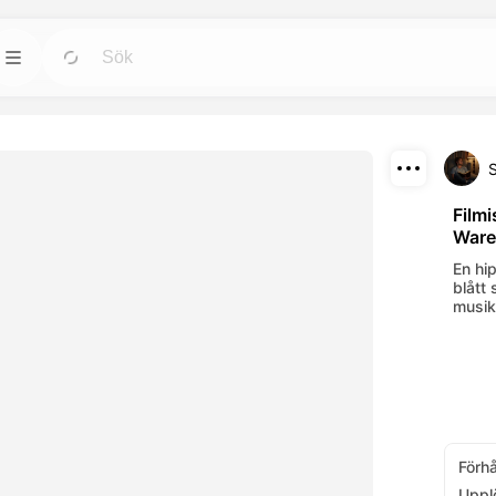
Mallar
Gå
Gå
-verktygen för
Starta projekt med färdiga design för alla
behov.
Ladda ner
Blogg
Gå
Gå
Filmi
Ware
onerande visuella
Läs insikter, uppdateringar och tips om
Dela
AI-verktyg.
Dreamface AI kreativa teknik.
En hip
blått 
API
musik 
Gå
Gå
ternativ som
Integrera våra AI-funktioner enkelt i dina
egna appar.
Förh
Uppl