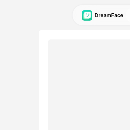
DreamFace
AI-verktyg
Utforska de kraftfullaste AI
avatarer, videor och bilder.
Galleri
Upptäck och återskapa imp
effekter skapade med våra 
Priser
Välj en plan med flexibla al
passar dina kreativa behov.