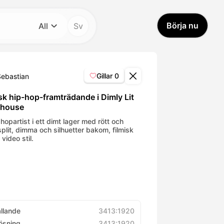
Börja nu
All
Sv
Kategori
All
Gillar
0
Sebastian
Avatar Video
sk hip-hop-framträdande i Dimly Lit
house
Pet Video
hopartist i ett dimt lager med rött och
split, dimma och silhuetter bakom, filmisk
video stil.
AI Video
AI Photo
Trendy Template
ållande
3413:1920
ösning
3413:1920