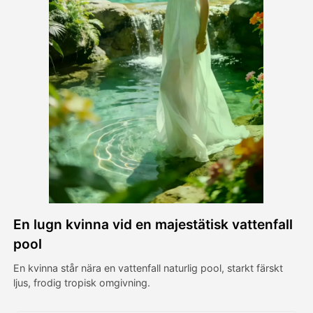
Avatar Video
▼
AI-video
▼
Foto:
▼
Andra verktyg
▼
Visa alla mallar
En lugn kvinna vid en majestätisk vattenfall
Galleri
pool
En kvinna står nära en vattenfall naturlig pool, starkt färskt
ljus, frodig tropisk omgivning.
Blogg