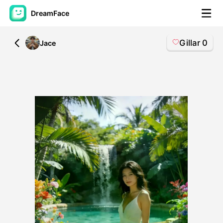
DreamFace
Gillar
0
All
Jace
AI-verktyg
Avatar Video
▼
AI-video
▼
Foto:
▼
Andra verktyg
▼
Visa alla verktyg
Mallar