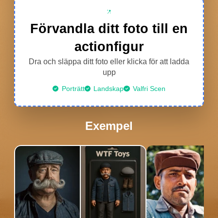
Foto:
Förvandla ditt foto till en
Andra verktyg
actionfigur
Dra och släppa ditt foto eller klicka för att ladda
Visa alla verktyg
upp
Porträtt
Landskap
Valfri Scen
Mallar
Exempel
Avatar Video
AI-video
Foto:
Andra verktyg