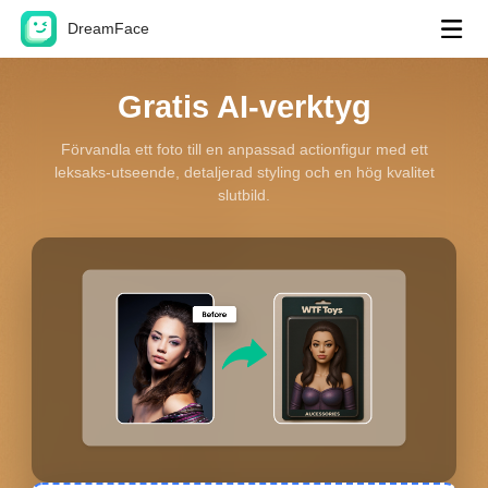
DreamFace
Gratis AI-verktyg
AI-verktyg
Avatar Video
Förvandla ett foto till en anpassad actionfigur med ett
leksaks-utseende, detaljerad styling och en hög kvalitet
Video Lip Sync
Hot
slutbild.
Foto Lip Sync
New
Pet Lip Sync
Dröm Avatar 2.0
New
Dröm Avatar 3.0
AI-video