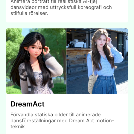
Animera porträtt till realistiska AI-tjej
dansvideor med uttrycksfull koreografi och
stilfulla rörelser.
DreamAct
Förvandla statiska bilder till animerade
dansföreställningar med Dream Act motion-
teknik.