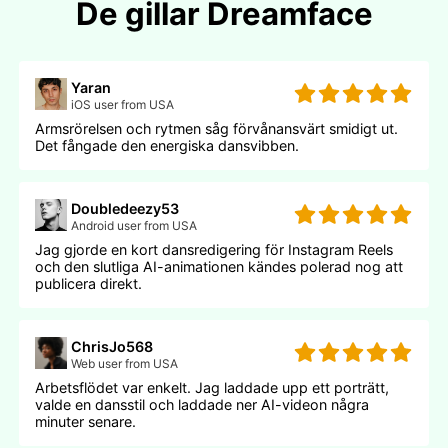
De gillar Dreamface
Yaran
iOS user from USA
Armsrörelsen och rytmen såg förvånansvärt smidigt ut.
Det fångade den energiska dansvibben.
Doubledeezy53
Android user from USA
Jag gjorde en kort dansredigering för Instagram Reels
och den slutliga AI-animationen kändes polerad nog att
publicera direkt.
ChrisJo568
Web user from USA
Arbetsflödet var enkelt. Jag laddade upp ett porträtt,
valde en dansstil och laddade ner AI-videon några
minuter senare.