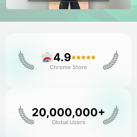
Avatar Video
▼
AI-video
▼
Foto:
▼
4.9
Andra verktyg
▼
Chrome Store
Visa alla mallar
Galleri
20,000,000+
Global Users
Blogg