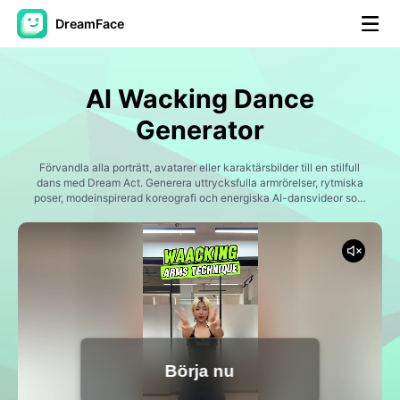
DreamFace
AI-verktyg
AI Wacking Dance
Avatar Video
▼
Generator
AI-video
Förvandla alla porträtt, avatarer eller karaktärsbilder till en stilfull
▼
dans med Dream Act. Generera uttrycksfulla armrörelser, rytmiska
poser, modeinspirerad koreografi och energiska AI-dansvideor som
är utformade för TikTok trender, dansutmaningar, skapare redigerar.
Foto:
▼
Andra verktyg
▼
Visa alla verktyg
Börja nu
Mallar