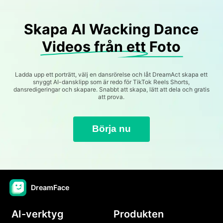
Skapa AI Wacking Dance
Videos från ett Foto
Ladda upp ett porträtt, välj en dansrörelse och låt DreamAct skapa ett
snyggt AI-dansklipp som är redo för TikTok Reels Shorts,
dansredigeringar och skapare. Snabbt att skapa, lätt att dela och gratis
att prova.
Börja nu
DreamFace
AI-verktyg
Produkten