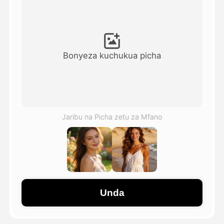
Video ya Avatar
▼
Video ya AI
▼
Bonyeza kuchukua picha
Picha
▼
Vifaa Vingine
▼
Jaribu na Picha zetu za Mfano
Angalia mifano yote
Galerii
Unda
Blogi