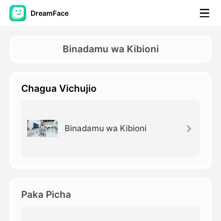
DreamFace
Zana za AI
Binadamu wa Kibioni
Video ya Avatar
▼
Chagua Vichujio
Video ya AI
▼
Picha
▼
Binadamu wa Kibioni
Vifaa Vingine
▼
Angalia zana zote
Paka Picha
Mifano