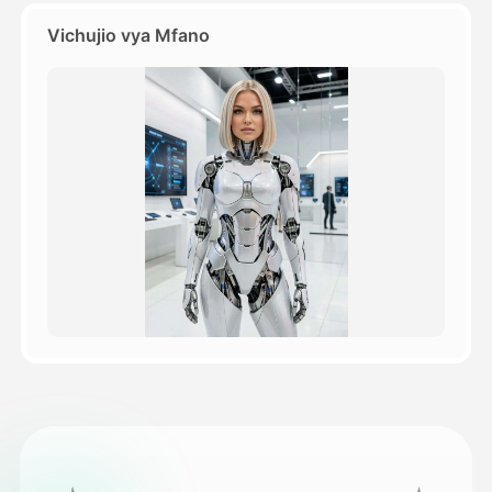
Vichujio vya Mfano
Bei
API