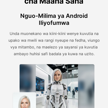
cha Maana Sana
Nguo-Milima ya Android
Iliyofumwa
Unda muonekano wa kiini-kiini wenye kuvutia na
upako wa mwili wa rangi nyeupe na fedha, viungo
vya mitambo, na maelezo ya sayansi ya kuvutia
ambayo huhisi safi badala ya kuwa na uzito.