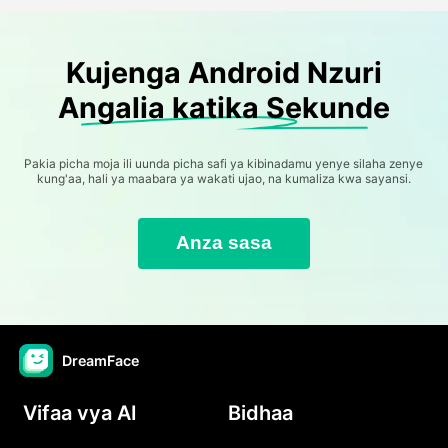
Kujenga Android Nzuri
Angalia katika Sekunde
Pakia picha moja ili uunda picha safi ya kibinadamu yenye silaha zenye
kung'aa, hali ya maabara ya wakati ujao, na kumaliza kwa sayansi.
Anza sasa
DreamFace
Vifaa vya AI
Bidhaa