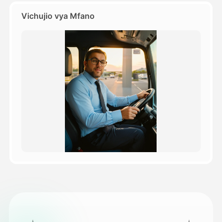
Vichujio vya Mfano
Bei
API