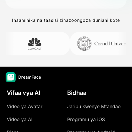
Inaaminika na taasisi zinazoongoza duniani kote
DreamFace
Vifaa vya AI
Bidhaa
Video ya Avatar
Jaribu kwenye Mtandao
Video ya AI
Programu ya iOS