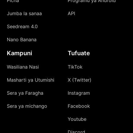
Picha
Programu ya Android
Jumba la sanaa
API
Seedream 4.0
Nano Banana
Kampuni
Tufuate
Wasiliana Nasi
TikTok
Masharti ya Utumishi
X (Twitter)
Sera ya Faragha
Instagram
Sera ya michango
Facebook
Youtube
Discord