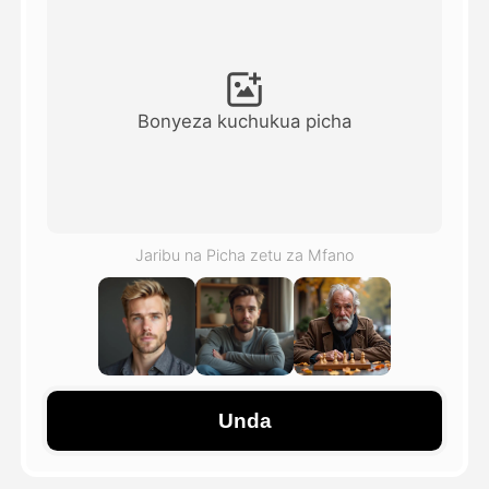
Video ya Avatar
▼
Video ya AI
▼
Bonyeza kuchukua picha
Picha
▼
Vifaa Vingine
▼
Jaribu na Picha zetu za Mfano
Angalia mifano yote
Galerii
Unda
Blogi