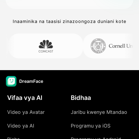
Inaaminika na taasisi zinazoongoza duniani kote
DreamFace
Vifaa vya AI
Bidhaa
Video ya Avatar
Jaribu kwenye Mtandao
Video ya AI
Programu ya iOS