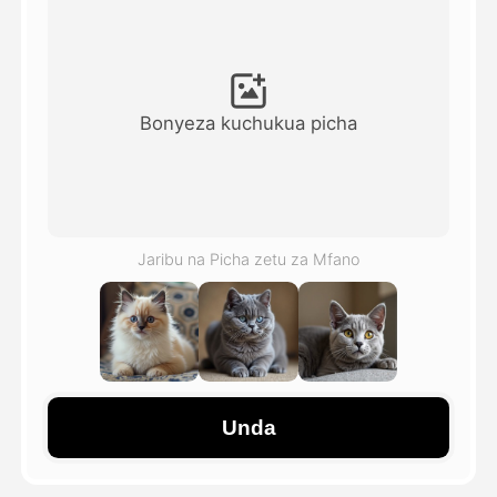
Video ya Avatar
▼
Video ya AI
▼
Bonyeza kuchukua picha
Picha
▼
Vifaa Vingine
▼
Jaribu na Picha zetu za Mfano
Angalia mifano yote
Galerii
Unda
Blogi