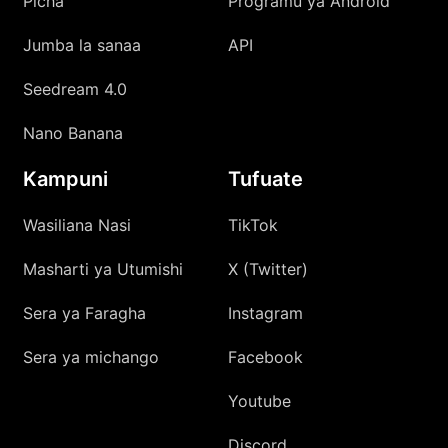
Picha
Programu ya Android
Jumba la sanaa
API
Seedream 4.0
Nano Banana
Kampuni
Tufuate
Wasiliana Nasi
TikTok
Masharti ya Utumishi
X (Twitter)
Sera ya Faragha
Instagram
Sera ya michango
Facebook
Youtube
Discord