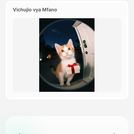
Vichujio vya Mfano
Bei
API