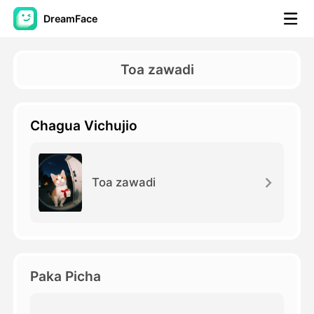
DreamFace
Zana za AI
Toa zawadi
Video ya Avatar
▼
Chagua Vichujio
Video ya AI
▼
Picha
▼
Toa zawadi
Vifaa Vingine
▼
Angalia zana zote
Paka Picha
Mifano