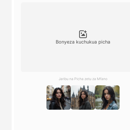
Bonyeza kuchukua picha
Jaribu na Picha zetu za Mfano