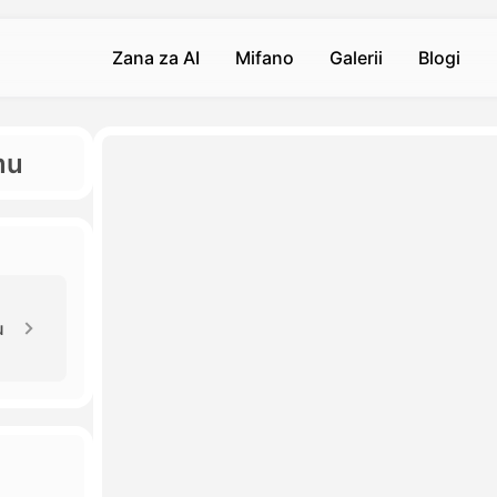
Zana za AI
Mifano
Galerii
Blogi
Video ya AI
Video ya AI
Picha
Picha
V
mu
AI Video Jenereta
Mwili Shake
Nakala kwa Picha
Nakala kwa Picha
A
Hot
Hot
Hot
Hot
Picha kwa Video
Kiss
background Remover
AI Filter
T
Hot
New
Nakala kwa Video
Kumbatia
Ghibli Al jenereta
background Remover
S
New
tor
Kuimarisha Video
AI Misuli Generator
Action Figure Generator
Photo Enhancer
V
ew
New
New
u
Kutoa Alama ya Maji Picha
Tabasamu
Labubu Dolls AI
AI Image Detector
A
New
New