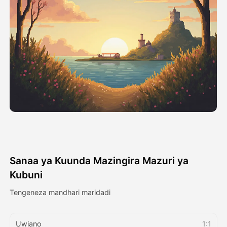
Video ya Avatar
▼
Video ya AI
▼
Picha
▼
Vifaa Vingine
▼
Angalia mifano yote
Sanaa ya Kuunda Mazingira Mazuri ya
Galerii
Kubuni
Tengeneza mandhari maridadi
Blogi
Uwiano
1:1