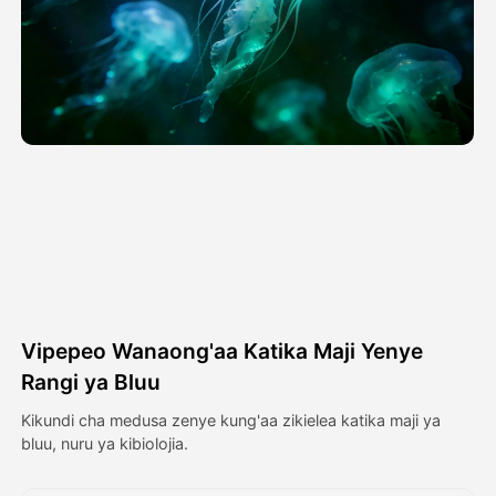
Video ya Avatar
▼
Video ya AI
▼
Picha
▼
Vifaa Vingine
▼
Angalia mifano yote
Vipepeo Wanaong'aa Katika Maji Yenye
Galerii
Rangi ya Bluu
Kikundi cha medusa zenye kung'aa zikielea katika maji ya
bluu, nuru ya kibiolojia.
Blogi