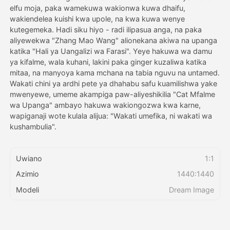
elfu moja, paka wamekuwa wakionwa kuwa dhaifu,
wakiendelea kuishi kwa upole, na kwa kuwa wenye
Bei
kutegemeka. Hadi siku hiyo - radi ilipasua anga, na paka
aliyewekwa "Zhang Mao Wang" alionekana akiwa na upanga
katika "Hali ya Uangalizi wa Farasi". Yeye hakuwa wa damu
ya kifalme, wala kuhani, lakini paka ginger kuzaliwa katika
API
mitaa, na manyoya kama mchana na tabia nguvu na untamed.
Wakati chini ya ardhi pete ya dhahabu safu kuamilishwa yake
mwenyewe, umeme akampiga paw-aliyeshikilia "Cat Mfalme
wa Upanga" ambayo hakuwa wakiongozwa kwa karne,
wapiganaji wote kulala alijua: "Wakati umefika, ni wakati wa
kushambulia".
Uwiano
1:1
Azimio
1440:1440
Modeli
Dream Image