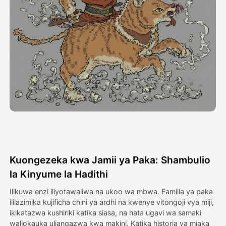
Video ya Avatar
▼
Video ya AI
▼
Picha
▼
Vifaa Vingine
▼
Angalia mifano yote
Kuongezeka kwa Jamii ya Paka: Shambulio
Galerii
la Kinyume la Hadithi
Ilikuwa enzi iliyotawaliwa na ukoo wa mbwa. Familia ya paka
ililazimika kujificha chini ya ardhi na kwenye vitongoji vya miji,
Blogi
ikikatazwa kushiriki katika siasa, na hata ugavi wa samaki
waliokauka uliangazwa kwa makini. Katika historia ya miaka