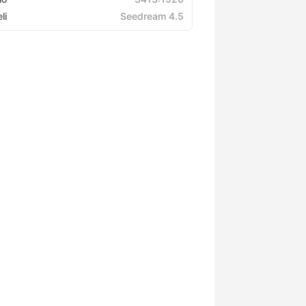
li
Seedream 4.5