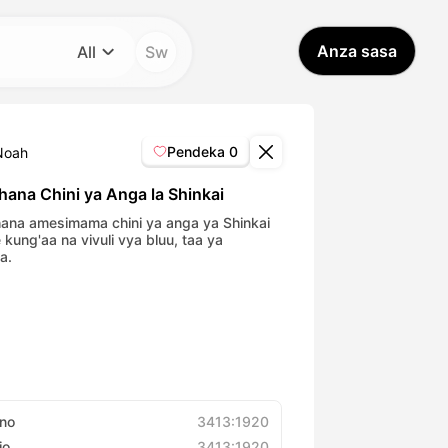
Anza sasa
All
Sw
Kategoria
All
Pendeka
0
Noah
Avatar Video
hana Chini ya Anga la Shinkai
ana amesimama chini ya anga ya Shinkai
 kung'aa na vivuli vya bluu, taa ya
Pet Video
a.
AI Video
AI Photo
Trendy Template
no
3413:1920
io
3413:1920