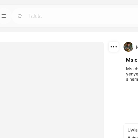
Mifano
Henda
Henda
 vitambulisho,
Anza miradi na miundo iliyotayarishwa kwa
haja yoyote.
Pakua
Blogi
Henda
Henda
Msic
mwili za kuvutia
Soma maoni, mapendekezo na mambo ya
Shiriki
Msich
etu za AI.
teknolojia ya ubunifu ya Dreamface AI.
yenye
sinem
API
Henda
Henda
 za kubadilika
unganisha uwezo wetu wa AI katika
ako ya ubunifu.
programu zako za urahisi.
Uwia
Azim