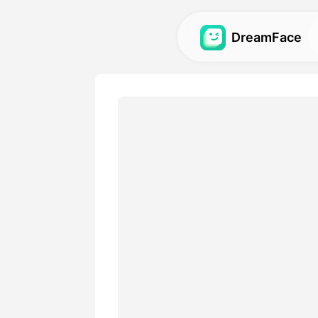
DreamFace
Zana za AI
Gundua zana zaidi za AI za
video na picha.
Galerii
Gundua na tena athari za ki
zilizotengenezwa na zana z
Bei
Chagua mpango na chaguzi
zinazolingana na mahitaji y