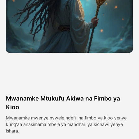
Video ya Avatar
▼
Video ya AI
▼
Picha
▼
Vifaa Vingine
▼
Angalia mifano yote
Mwanamke Mtukufu Akiwa na Fimbo ya
Galerii
Kioo
Mwanamke mwenye nywele ndefu na fimbo ya kioo yenye
kung'aa anasimama mbele ya mandhari ya kichawi yenye
Blogi
ishara.