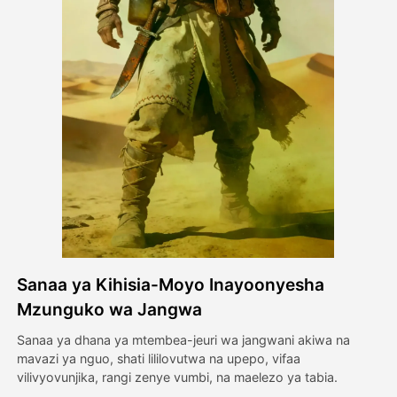
Video ya Avatar
▼
Video ya AI
▼
Picha
▼
Vifaa Vingine
▼
Angalia mifano yote
Sanaa ya Kihisia-Moyo Inayoonyesha
Galerii
Mzunguko wa Jangwa
Sanaa ya dhana ya mtembea-jeuri wa jangwani akiwa na
mavazi ya nguo, shati lililovutwa na upepo, vifaa
Blogi
vilivyovunjika, rangi zenye vumbi, na maelezo ya tabia.