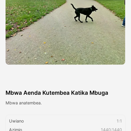
Video ya Avatar
▼
Video ya AI
▼
Picha
▼
Vifaa Vingine
▼
Angalia mifano yote
Mbwa Aenda Kutembea Katika Mbuga
Galerii
Mbwa anatembea.
Uwiano
1:1
Blogi
Azimio
1440:1440