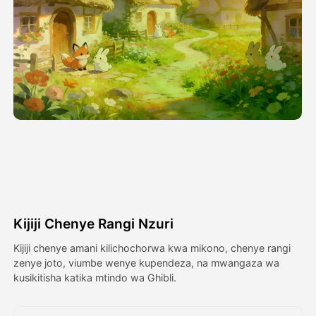
Video ya Avatar
▼
Video ya AI
▼
Picha
▼
Vifaa Vingine
▼
Angalia mifano yote
Kijiji Chenye Rangi Nzuri
Galerii
Kijiji chenye amani kilichochorwa kwa mikono, chenye rangi
zenye joto, viumbe wenye kupendeza, na mwangaza wa
kusikitisha katika mtindo wa Ghibli.
Blogi