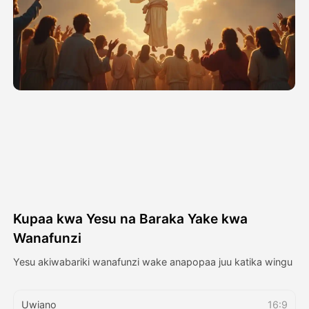
Video ya Avatar
▼
Video ya AI
▼
Picha
▼
Vifaa Vingine
▼
Angalia mifano yote
Kupaa kwa Yesu na Baraka Yake kwa
Galerii
Wanafunzi
Yesu akiwabariki wanafunzi wake anapopaa juu katika wingu
Blogi
Uwiano
16:9